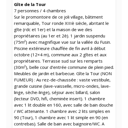
Gîte de la Tour
7 personnes / 4 chambres
Sur le promontoire de ce joli village, bâtiment
remarquable, Tour ronde XIIIè siècle, abritant le
gîte (rdc et 1er) et la maison de we des
propriétaires (au 1er et 2è). 1 jardin suspendu
(75m²) avec magnifique vue sur la vallée du Fusin.
Piscine extérieure chauffée de fin avril à début
octobre (12×4 m), commune aux 2 gîtes et aux
propriétaires. Terrasse sud sur les remparts
(30m²), belle cour d’entrée commune de plein pied.
Meubles de jardin et barbecue. Gîte la Tour (NON
FUMEUR) : Au rez-de-chaussée : vaste vestibule,
grande cuisine (lave-vaisselle, micro-ondes, lave-
linge, sèche-linge), séjour avec billard, salon
(lecteur DVD, hifi, cheminée insert). 1 chambre
avec 1 lit double en 160, avec salle de bain douche
/ WC attenante. 1 chambre avec 2 lits simples en
90 (Tour), 1 chambre avec 1 lit simple en 90 (en
contrebas). Salle de bain avec baignoire/WC. A