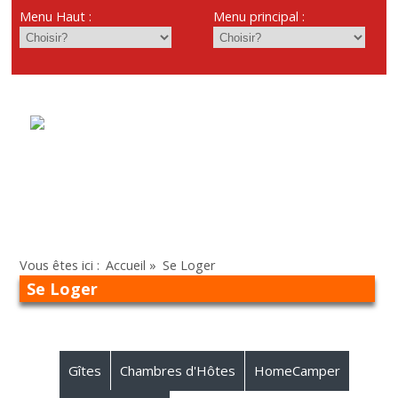
Menu Haut :
Menu principal :
Vous êtes ici :
Accueil
»
Se Loger
Se Loger
Gîtes
Chambres d'Hôtes
HomeCamper