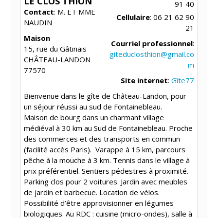
LE CLOS THION
91 40
Contact
:
M. ET MME
Cellulaire
:
06 21 62 90
NAUDIN
21
Maison
Courriel professionnel
:
15, rue du Gâtinais
giteduclosthion@gmail.co
CHÂTEAU-LANDON
m
77570
Site internet
:
Gîte77
Bienvenue dans le gîte de Château-Landon, pour
un séjour réussi au sud de Fontainebleau.
Maison de bourg dans un charmant village
médiéval à 30 km au Sud de Fontainebleau. Proche
des commerces et des transports en commun
(facilité accès Paris). Varappe à 15 km, parcours
pêche à la mouche à 3 km. Tennis dans le village à
prix préférentiel. Sentiers pédestres à proximité.
Parking clos pour 2 voitures. Jardin avec meubles
de jardin et barbecue. Location de vélos.
Possibilité d’être approvisionner en légumes
biologiques. Au RDC : cuisine (micro-ondes), salle à