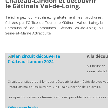
Château-Landon et découvrir
le Gâtinais Val-de-Loing.
Téléchargez ou visualisez gratuitement les brochures,
éditées par l’Office de Tourisme Gâtinais Val-de-Loing, la
Communauté de Communes Gâtinais Val-de-Loing ou
Seine-et-Marne Attractivité.
A la déco
A 1 heure de P
à une balade b
Circuit touristique de 5 km pour découvrir la cité médiévale avec 
Patouillats mais aussi la rivière « le Fusain » bordée de 17 lavoirs.
Lorsque nous sommes fermés, il vous est possible de vous procurez le 
Télécharger le plan