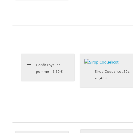
Confit royal de
pomme – 6,60 €
Sirop Coquelicot 50cl
– 6,40 €